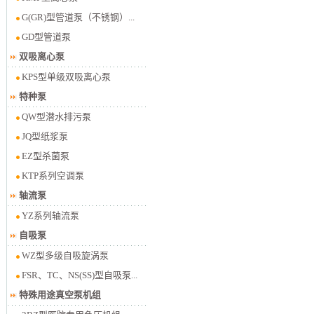
G(GR)型管道泵（不锈钢）...
GD型管道泵
双吸离心泵
KPS型单级双吸离心泵
特种泵
QW型潜水排污泵
JQ型纸浆泵
EZ型杀菌泵
KTP系列空调泵
轴流泵
YZ系列轴流泵
自吸泵
WZ型多级自吸旋涡泵
FSR、TC、NS(SS)型自吸泵...
特殊用途真空泵机组