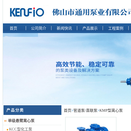
首页
公司简介
新闻快讯
产品展示
工程案例
产品分类
首页
>
管道泵/直联泵
>
KMP型离心泵
单级悬臂离心泵
KCC型化工泵