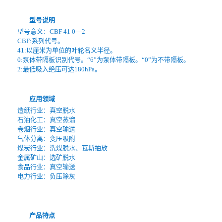
型号说明
型号意义：CBF 41 0—2
CBF:系列代号。
41:以厘米为单位的叶轮名义半径。
0:泵体带隔板识别代号。“6”为泵体带隔板。“0”为不带隔板。
2:最低吸入绝压可达180hPa。
应用领域
造纸行业：真空脱水
石油化工：真空蒸馏
卷烟行业：真空输送
气体分离：变压吸附
煤炭行业：洗煤脱水、瓦斯抽放
金属矿山：选矿脱水
食品行业：真空输送
电力行业：负压除灰
产品特点