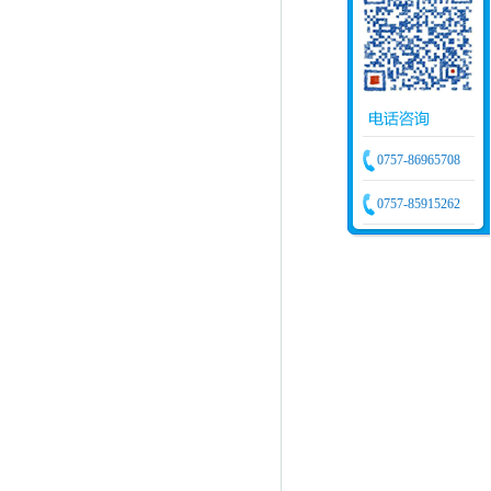
0757-86965708
0757-85915262