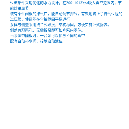
过流部件采用优化的水力设计，在200~1013hpa吸入真空范围内，节
能效果显著
装有柔性阀板的排气口，能自动调节排气，有效地防止了排气过程的
过压缩，使泵能在全抽范围平稳运行
泵体与侧盖采用法兰式联接，结构稳固，方便实施卧式拆装。
侧盖有观察孔，无需拆泵即可检查泵内零件。
当泵体带隔板时，一台泵可以抽吸不同的真空
配有自动排水阀，控制启动液位