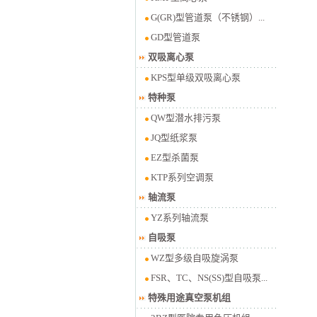
G(GR)型管道泵（不锈钢）...
GD型管道泵
双吸离心泵
KPS型单级双吸离心泵
特种泵
QW型潜水排污泵
JQ型纸浆泵
EZ型杀菌泵
KTP系列空调泵
轴流泵
YZ系列轴流泵
自吸泵
WZ型多级自吸旋涡泵
FSR、TC、NS(SS)型自吸泵...
特殊用途真空泵机组